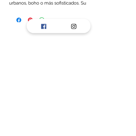
urbanos, boho o más sofisticados. Su
diseño de caña alta con detalle
doblado superior aporta personalidad
y un calce cómodo para la
temporada otoño-invierno.
Fabricadas en cuero y gamuza negra,
destacan por su taco ancho de
madera que entrega altura y
estabilidad al caminar.
✨ Prácticamente sin uso, en
excelente estado general.
Detalles:
Marca: Romano
Número: 38 (8)
©2020 por vc accesorios. Creada con Wix.com
Material: Cuero y gamuza
Color: Negro
Taco: Medio ancho