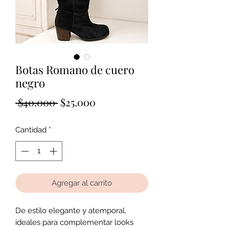
Botas Romano de cuero
negro
Precio
Precio de oferta
 $40.000 
$25.000
Cantidad
*
Agregar al carrito
De estilo elegante y atemporal,
ideales para complementar looks