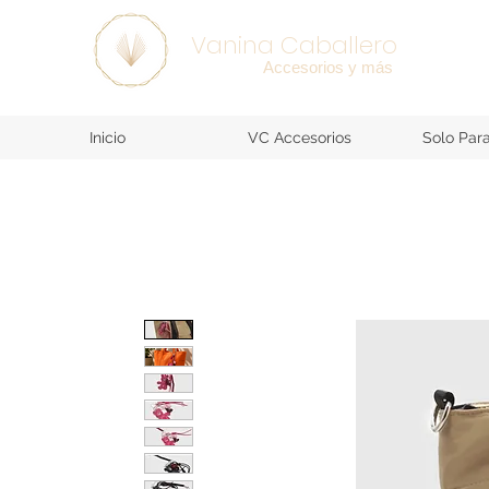
SEE ALL >
Vanina Caballero
Accesorios y más
Inicio
VC Accesorios
Solo Par