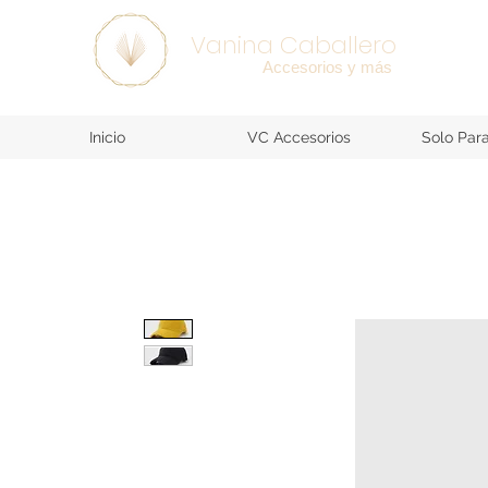
SEE ALL >
Vanina Caballero
Accesorios y más
Inicio
VC Accesorios
Solo Par