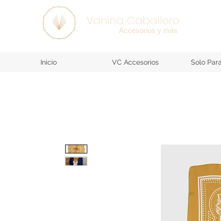
SEE ALL >
Vanina Caballero
Accesorios y más
Inicio
VC Accesorios
Solo Par