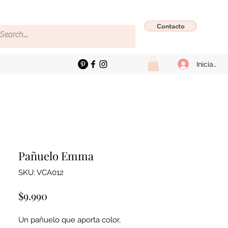
Contacto
Iniciar se
Pañuelo Emma
SKU: VCA012
Precio
$9.990
Un pañuelo que aporta color,