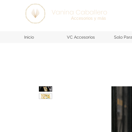
SEE ALL >
Vanina Caballero
Accesorios y más
Inicio
VC Accesorios
Solo Par