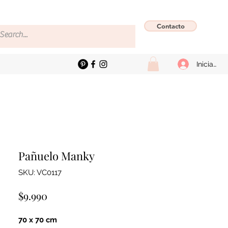
Contacto
Iniciar se
Pañuelo Manky
SKU: VC0117
Precio
$9.990
70 x 70 cm