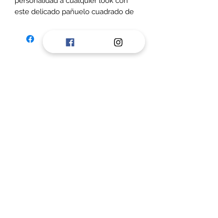
personalidad a cualquier look con
este delicado pañuelo cuadrado de
70 x 70 cm. Su diseño combina tonos
suaves burdeo, beige y turquesa,
logrando un estilo femenino,
romántico y versátil.
Perfecto para usar al cuello, en el
cabello, como accesorio para
carteras o para complementar
blazers y tejidos durante toda la
temporada.
Características:
Medidas: 70 x 70 cm
Formato cuadrado
Estampado animal Print
©2020 por vc accesorios. Creada con Wix.com
Terminaciones delicadas
Liviano y fácil de combinar
Ideal para otoño e invierno