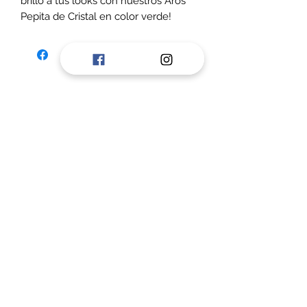
brillo a tus looks con nuestros Aros
Pepita de Cristal en color verde!
El color verde es perfecto para dar
un toque de frescura y sofisticación a
cualquier outfit, ya sea casual o
formal. Su diseño versátil los hace
ideales para llevar en el día a día o
para lucir en una ocasión especial.
Completa tu colección de accesorios
con nuestros Aros Pepita de Cristal y
siéntete deslumbrante en cualquier
momento.
©2020 por vc accesorios. Creada con Wix.com