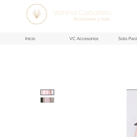
SEE ALL >
Vanina Caballero
Accesorios y más
Inicio
VC Accesorios
Solo Par