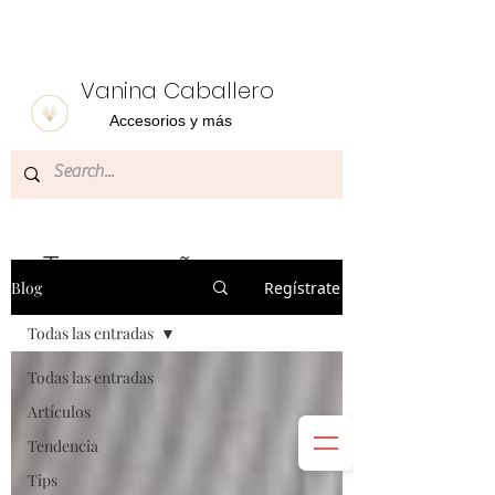
Vanina Caballero
Accesorios y más
Te acompañamos con
Blog
Regístrate
temas de tu
interés
Todas las entradas
Todas las entradas
Artículos
Tendencia
Tips