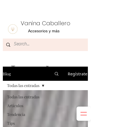
Vanina Caballero
Accesorios y más
Te acompañamos con
Blog
Regístrate
temas de tu
interés
Todas las entradas
Todas las entradas
Artículos
Tendencia
Tips